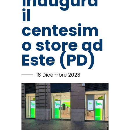
inaugura
il
centesim
o store ad
Este (PD)
18 Dicembre 2023