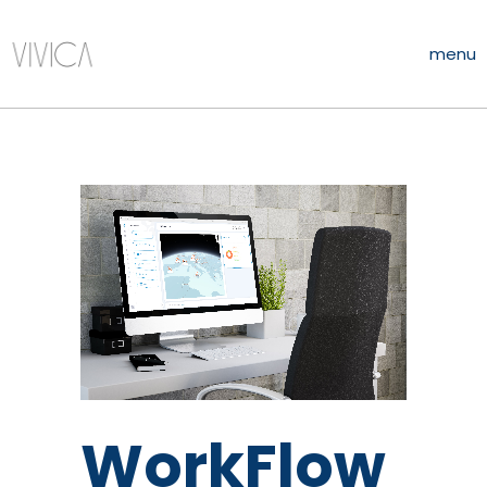
menu
WorkFlow